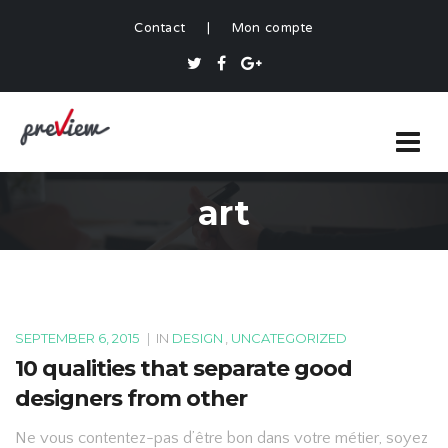
Contact
|
Mon compte
art
SEPTEMBER 6, 2015
|
IN
DESIGN
,
UNCATEGORIZED
10 qualities that separate good
designers from other
Ne vous contentez-pas d’être bon dans votre métier, soyez