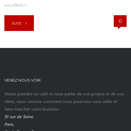
excellent !
0
SUITE
VENEZ NOUS VOIR
Venez prendre un café et nous parler de vos projets et de vos
idées, nous verrons comment nous pourrons vous aider et
faire marcher votre business.
51 rue de Seine,
Paris,