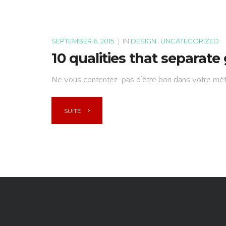
SEPTEMBER 6, 2015
|
IN
DESIGN
,
UNCATEGORIZED
10 qualities that separat
Ne vous contentez-pas d’être bon dans votre méti
SUITE