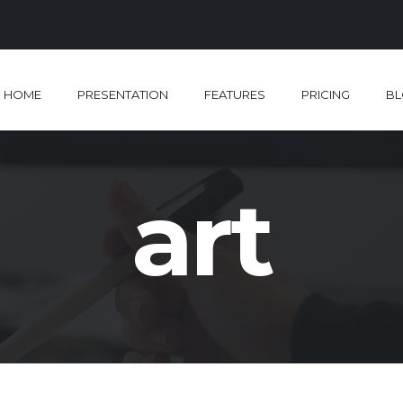
HOME
PRESENTATION
FEATURES
PRICING
B
art