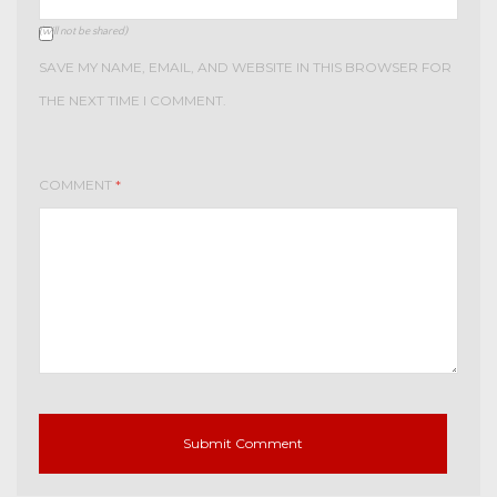
(will not be shared)
SAVE MY NAME, EMAIL, AND WEBSITE IN THIS BROWSER FOR
THE NEXT TIME I COMMENT.
COMMENT
*