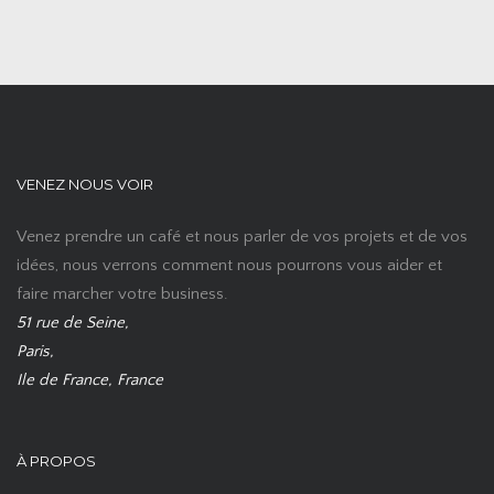
VENEZ NOUS VOIR
Venez prendre un café et nous parler de vos projets et de vos
idées, nous verrons comment nous pourrons vous aider et
faire marcher votre business.
51 rue de Seine,
Paris,
Ile de France, France
À PROPOS