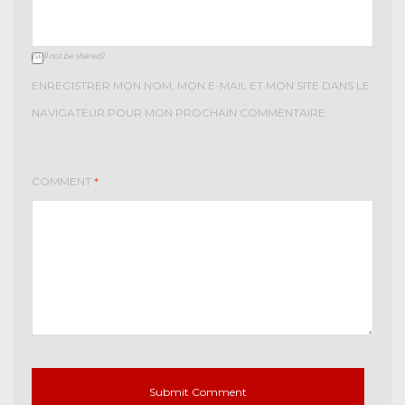
(will not be shared)
ENREGISTRER MON NOM, MON E-MAIL ET MON SITE DANS LE
NAVIGATEUR POUR MON PROCHAIN COMMENTAIRE.
COMMENT
*