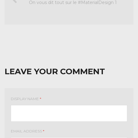
On vous dit tout sur le #MaterialDesign 1
LEAVE YOUR COMMENT
DISPLAY NAME
*
EMAIL ADDRESS
*