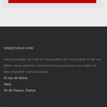
VENEZ NOUS VOIR
Venez prendre un café et nous parler de vos projets et de vos
idées, nous verrons comment nous pourrons vous aider et
faire marcher votre business.
51 rue de Seine,
Paris,
Ile de France, France