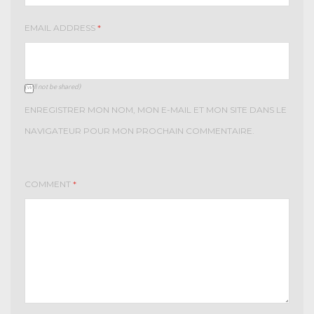
EMAIL ADDRESS
*
(will not be shared)
ENREGISTRER MON NOM, MON E-MAIL ET MON SITE DANS LE
NAVIGATEUR POUR MON PROCHAIN COMMENTAIRE.
COMMENT
*