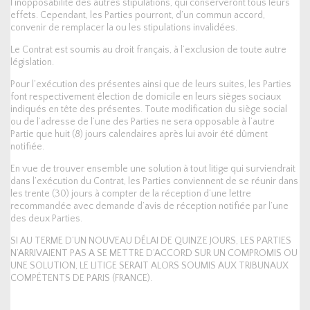
l’inopposabilité des autres stipulations, qui conserveront tous leurs
effets. Cependant, les Parties pourront, d’un commun accord,
convenir de remplacer la ou les stipulations invalidées.
Le Contrat est soumis au droit français, à l’exclusion de toute autre
législation.
Pour l’exécution des présentes ainsi que de leurs suites, les Parties
font respectivement élection de domicile en leurs sièges sociaux
indiqués en tête des présentes. Toute modification du siège social
ou de l’adresse de l’une des Parties ne sera opposable à l’autre
Partie que huit (8) jours calendaires après lui avoir été dûment
notifiée.
En vue de trouver ensemble une solution à tout litige qui surviendrait
dans l’exécution du Contrat, les Parties conviennent de se réunir dans
les trente (30) jours à compter de la réception d’une lettre
recommandée avec demande d’avis de réception notifiée par l’une
des deux Parties.
SI AU TERME D’UN NOUVEAU DÉLAI DE QUINZE JOURS, LES PARTIES
N’ARRIVAIENT PAS A SE METTRE D’ACCORD SUR UN COMPROMIS OU
UNE SOLUTION, LE LITIGE SERAIT ALORS SOUMIS AUX TRIBUNAUX
COMPÉTENTS DE PARIS (FRANCE).