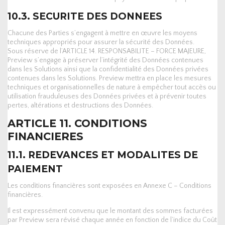
10.3. SECURITE DES DONNEES
Chacune des Parties s’engagent à mettre en œuvre les moyens
techniques appropriés pour assurer la sécurité des Données.
Sous réserve de l’ARTICLE 14. RESPONSABILITE – FORCE MAJEURE,
Preview s’engage à préserver l’intégrité des Données contenues
dans les Solutions ainsi que la confidentialité des Données privées
contenues dans les Solutions. Preview mettra en place les mesures
techniques et organisationnelles de nature à empêcher tout accès ou
utilisation frauduleuses des Données privées et à prévenir toutes
pertes, altérations et destructions des Données.
ARTICLE 11. CONDITIONS
FINANCIERES
11.1. REDEVANCES ET MODALITES DE
PAIEMENT
Les conditions financières sont exposées en Annexe C – Conditions
financières.
Il est expressément convenu que le montant des sommes facturées
par Preview sera révisé chaque année en fonction de l’indice du Coût