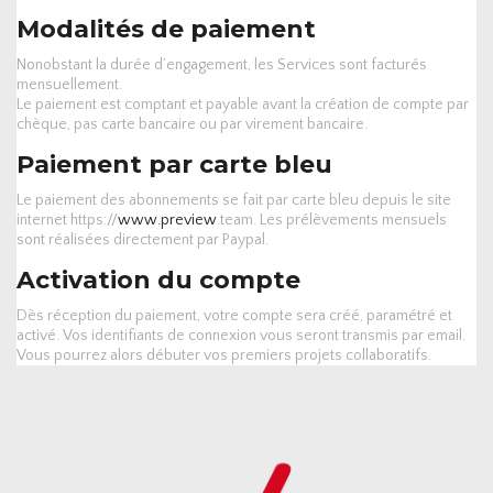
Modalités de paiement
Nonobstant la durée d’engagement, les Services sont facturés
mensuellement.
Le paiement est comptant et payable avant la création de compte par
chèque, pas carte bancaire ou par virement bancaire.
Paiement par carte bleu
Le paiement des abonnements se fait par carte bleu depuis le site
internet https://
www.preview
.team. Les prélèvements mensuels
sont réalisées directement par Paypal.
Activation du compte
Dès réception du paiement, votre compte sera créé, paramétré et
activé. Vos identifiants de connexion vous seront transmis par email.
Vous pourrez alors débuter vos premiers projets collaboratifs.