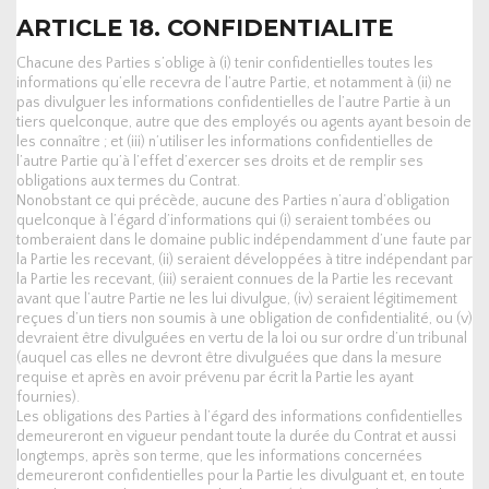
ARTICLE 18. CONFIDENTIALITE
Chacune des Parties s’oblige à (i) tenir confidentielles toutes les
informations qu’elle recevra de l’autre Partie, et notamment à (ii) ne
pas divulguer les informations confidentielles de l’autre Partie à un
tiers quelconque, autre que des employés ou agents ayant besoin de
les connaître ; et (iii) n’utiliser les informations confidentielles de
l’autre Partie qu’à l’effet d’exercer ses droits et de remplir ses
obligations aux termes du Contrat.
Nonobstant ce qui précède, aucune des Parties n’aura d’obligation
quelconque à l’égard d’informations qui (i) seraient tombées ou
tomberaient dans le domaine public indépendamment d’une faute par
la Partie les recevant, (ii) seraient développées à titre indépendant par
la Partie les recevant, (iii) seraient connues de la Partie les recevant
avant que l’autre Partie ne les lui divulgue, (iv) seraient légitimement
reçues d’un tiers non soumis à une obligation de confidentialité, ou (v)
devraient être divulguées en vertu de la loi ou sur ordre d’un tribunal
(auquel cas elles ne devront être divulguées que dans la mesure
requise et après en avoir prévenu par écrit la Partie les ayant
fournies).
Les obligations des Parties à l’égard des informations confidentielles
demeureront en vigueur pendant toute la durée du Contrat et aussi
longtemps, après son terme, que les informations concernées
demeureront confidentielles pour la Partie les divulguant et, en toute