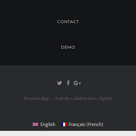
CONTACT
DEMO
Preview App - Outil de collaboration digitale
French
English
Français
(
)