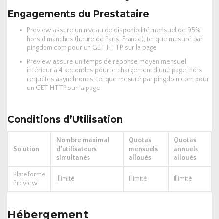
Engagements du Prestataire
Preview assure un niveau de disponibilité mensuel de 95%
hors dimanches (heure de Paris, France), tel que mesuré par
pingdom.com pour un GET HTTP sur la page
Preview assure un temps de réponse moyen mensuel
inférieur à 4 secondes pour le chargement d’une page, hors
requêtes asynchrones, tel que mesuré par pingdom.com pour
un GET HTTP sur la page
Conditions d’Utilisation
Nombre maximal
Quotas
Quotas
Solution
d’utilisateurs
mensuels
annuels
simultanés
alloués
alloués
Plateforme
Illimité
Illimité
Illimité
Preview
Hébergement