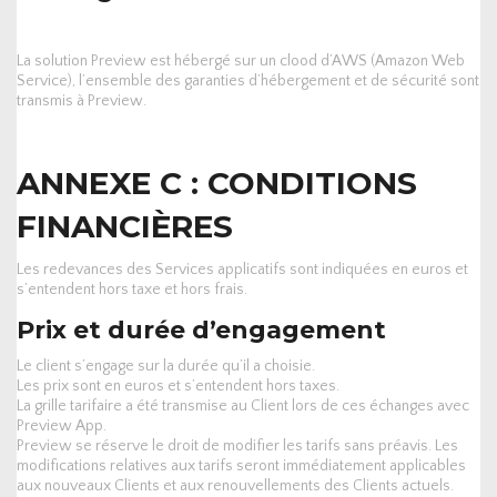
La solution Preview est hébergé sur un clood d’AWS (Amazon Web
Service), l’ensemble des garanties d’hébergement et de sécurité sont
transmis à Preview.
ANNEXE C : CONDITIONS
FINANCIÈRES
Les redevances des Services applicatifs sont indiquées en euros et
s’entendent hors taxe et hors frais.
Prix et durée d’engagement
Le client s’engage sur la durée qu’il a choisie.
Les prix sont en euros et s’entendent hors taxes.
La grille tarifaire a été transmise au Client lors de ces échanges avec
Preview App.
Preview se réserve le droit de modifier les tarifs sans préavis. Les
modifications relatives aux tarifs seront immédiatement applicables
aux nouveaux Clients et aux renouvellements des Clients actuels.