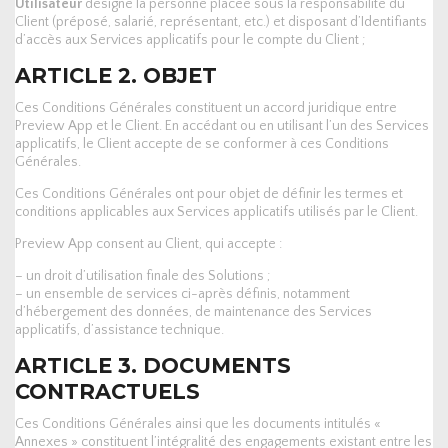
Utilisateur
désigne la personne placée sous la responsabilité du
Client (préposé, salarié, représentant, etc.) et disposant d’Identifiants
d’accès aux Services applicatifs pour le compte du Client ;
ARTICLE 2. OBJET
Ces Conditions Générales constituent un accord juridique entre
Preview App et le Client. En accédant ou en utilisant l’un des Services
applicatifs, le Client accepte de se conformer à ces Conditions
Générales.
Ces Conditions Générales ont pour objet de définir les termes et
conditions applicables aux Services applicatifs utilisés par le Client.
Preview App consent au Client, qui accepte :
– un droit d’utilisation finale des Solutions ;
– un ensemble de services ci-après définis, notamment
d’hébergement des données, de maintenance des Services
applicatifs, d’assistance technique.
ARTICLE 3. DOCUMENTS
CONTRACTUELS
Ces Conditions Générales ainsi que les documents intitulés «
Annexes » constituent l’intégralité des engagements existant entre les