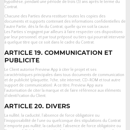
hypothèse, pendant une période de trois (3) ans après le terme du
Contrat.
Chacune des Parties devra restituer toutes les copies des
documents et supports contenant des informations confidentielles de
l’autre Partie, dès la fin du Contrat, quelle qu’en soit la cause.
Les Parties s’engagent par ailleurs à faire respecter ces dispositions
par leur personnel, et par tout préposé ou tiers qui pourrait intervenir
à quelque titre que ce soit dans le cadre du Contrat.
ARTICLE 19. COMMUNICATION ET
PUBLICITE
Le Client autorise Preview App à citer le projet et ses
caractéristiques principales dans tous documents de communication
et de publicité (plaquette, ?che, site internet, CD-ROM et tout autre
support de communication). A ce titre, Preview App aura
l’autorisation de citer la marque et de faire référence aux éléments
d’identi?cation du Client.
ARTICLE 20. DIVERS
La nullité, la caducité, l’absence de force obligatoire ou
l’inopposabilité de l’une ou quelconque des stipulations du Contrat
n’emporte pas nullité, la caducité, l’absence de force obligatoire ou