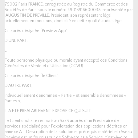
75002 Paris FRANCE, enregistrée au Registre du Commerce et des
Sociétés de Paris sous le numéro 49016916600033, représentée par
AUGUSTIN DE PREVILLE, Président, son représentant légal
actuellement en fonctions, domicilié en cette qualité audit siège.
Ci-après désignée “Preview App”,
D’UNE PART,
ET
Toute personne physique ou morale ayant accepté ces Conditions
Générales de Vente et d’Utilisation (CGVU).
Ci-après désignée “le Client”,
D’AUTRE PART,
Individuellement dénommée « Partie » et ensemble dénommées «
Parties »,
IL A ETE PREALABLEMENT EXPOSE CE QUI SUIT:
Le Client souhaite recourir au SaaS auprès d’un Prestataire de
services spécialisé pour l’exploitation des applications décrites en
annexe A – Description de la solution et prérequis matériel et réseau.
Preview est un fournisseur de Software as a Service, c’est-à-dire