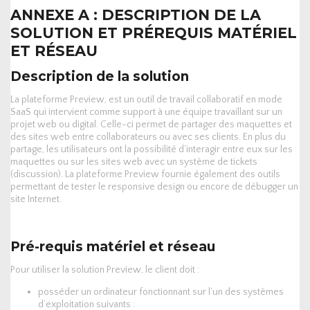
ANNEXE A : DESCRIPTION DE LA
SOLUTION ET PRÉREQUIS MATÉRIEL
ET RÉSEAU
Description de la solution
La plateforme Preview, est un outil de travail collaboratif en mode
SaaS qui intervient comme support à une équipe travaillant sur un
projet web ou digital. Celle-ci permet de partager des maquettes et
des sites web entre collaborateurs ou avec ses clients. En plus du
partage, les utilisateurs ont la possibilité d’interagir entre eux sur les
maquettes ou sur les sites web avec un système de tickets
(discussion). La plateforme Preview fournie également des outils
permettant de tester le responsive design ou encore de débugger un
site Internet.
Pré-requis matériel et réseau
Pour utiliser la solution Preview, le client doit :
posséder un ordinateur fonctionnant sur l’un des systèmes
d’exploitation suivants :