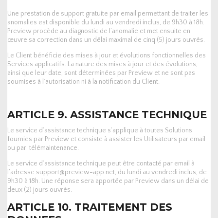
Une prestation de support gratuite par email permettant de traiter les
anomalies est disponible du lundi au vendredi inclus, de 9h30 à 18h.
Preview procède au diagnostic de l’anomalie et met ensuite en
œuvre sa correction dans un délai maximal de cinq (5) jours ouvrés.
Le Client bénéficie des mises à jour et évolutions fonctionnelles des
Services applicatifs. La nature des mises à jour et des évolutions,
ainsi que leur date, sont déterminées par Preview et ne sont pas
soumises à l’autorisation ni à la notification du Client.
ARTICLE 9. ASSISTANCE TECHNIQUE
Le service d’assistance technique s’applique à toutes Solutions
fournies par Preview et consiste à assister les Utilisateurs par email
ou par télémaintenance.
Le service d’assistance technique peut être contacté par email à
l’adresse support@preview-app.net, du lundi au vendredi inclus, de
9h30 à 18h. Une réponse sera apportée par Preview dans un délai de
deux (2) jours ouvrés.
ARTICLE 10. TRAITEMENT DES