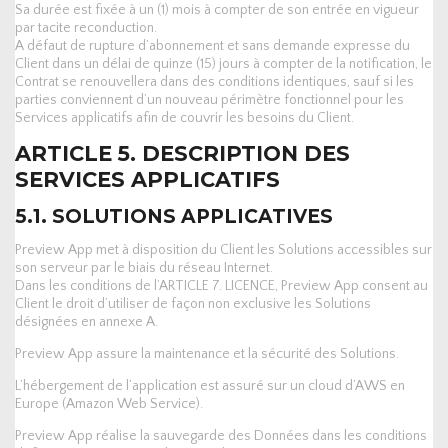
Sa durée est fixée à un (1) mois à compter de son entrée en vigueur
par tacite reconduction.
A défaut de rupture d’abonnement et sans demande expresse du
Client dans un délai de quinze (15) jours à compter de la notification, le
Contrat se renouvellera dans des conditions identiques, sauf si les
parties conviennent d’un nouveau périmètre fonctionnel pour les
Services applicatifs afin de couvrir les besoins du Client.
ARTICLE 5. DESCRIPTION DES
SERVICES APPLICATIFS
5.1. SOLUTIONS APPLICATIVES
Preview App met à disposition du Client les Solutions accessibles sur
son serveur par le biais du réseau Internet.
Dans les conditions de l’ARTICLE 7. LICENCE, Preview App consent au
Client le droit d’utiliser de façon non exclusive les Solutions
désignées en annexe A.
Preview App assure la maintenance et la sécurité des Solutions.
L’hébergement de l’application est assuré sur un cloud d’AWS en
Europe (Amazon Web Service).
Preview App réalise la sauvegarde des Données dans les conditions