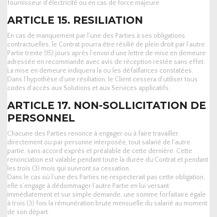
fournisseur d’électricité ou en cas de force majeure.
ARTICLE 15. RESILIATION
En cas de manquement par l’une des Parties à ses obligations
contractuelles, le Contrat pourra être résilié de plein droit par l’autre
Partie trente (15) jours après l’envoi d’une lettre de mise en demeure
adressée en recommandé avec avis de réception restée sans effet.
La mise en demeure indiquera la ou les défaillances constatées.
Dans l’hypothèse d’une résiliation, le Client cessera d’utiliser tous
codes d’accès aux Solutions et aux Services applicatifs.
ARTICLE 17. NON-SOLLICITATION DE
PERSONNEL
Chacune des Parties renonce à engager ou à faire travailler,
directement ou par personne interposée, tout salarié de l’autre
partie, sans accord exprès et préalable de cette dernière. Cette
renonciation est valable pendant toute la durée du Contrat et pendant
les trois (3) mois qui suivront sa cessation.
Dans le cas où l’une des Parties ne respecterait pas cette obligation,
elle s’engage à dédommager l’autre Partie en lui versant
immédiatement et sur simple demande, une somme forfaitaire égale
à trois (3) fois la rémunération brute mensuelle du salarié au moment
de son départ.