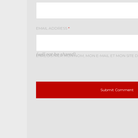
EMAIL ADDRESS
*
(will not be shared)
ENREGISTRER MON NOM, MON E-MAIL ET MON SITE