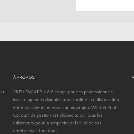
À PROPOS
T
 et
PREVIEW APP a été conçu par des professionnels
issus d'agences digitales pour faciliter la collaboration
entre vos clients et vous sur les projets WEB et Print.
Cet outil de gestion est plébiscité par tous les
utilisateurs pour la simplicité et l’utilité de ses
nombreuses fonctions.