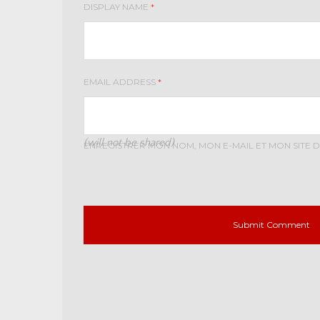
DISPLAY NAME
*
EMAIL ADDRESS
*
(will not be shared)
ENREGISTRER MON NOM, MON E-MAIL ET MON SITE