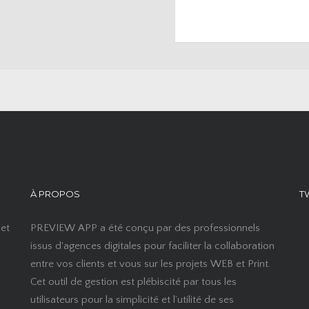
À PROPOS
T
 et
PREVIEW APP a été conçu par des professionnels
issus d'agences digitales pour faciliter la collaboration
entre vos clients et vous sur les projets WEB et Print.
Cet outil de gestion est plébiscité par tous les
utilisateurs pour la simplicité et l’utilité de ses