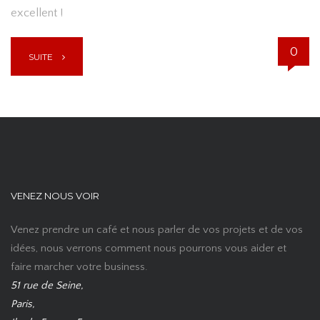
excellent !
0
SUITE
VENEZ NOUS VOIR
Venez prendre un café et nous parler de vos projets et de vos
idées, nous verrons comment nous pourrons vous aider et
faire marcher votre business.
51 rue de Seine,
Paris,