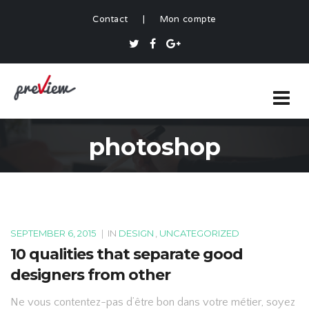
Contact
|
Mon compte
photoshop
SEPTEMBER 6, 2015
|
IN
DESIGN
,
UNCATEGORIZED
10 qualities that separate good
designers from other
Ne vous contentez-pas d’être bon dans votre métier, soyez