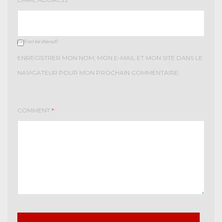
(will not be shared)
ENREGISTRER MON NOM, MON E-MAIL ET MON SITE DANS LE
NAVIGATEUR POUR MON PROCHAIN COMMENTAIRE.
COMMENT
*