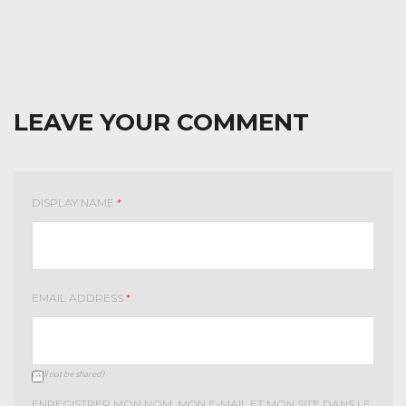
LEAVE YOUR COMMENT
DISPLAY NAME
*
EMAIL ADDRESS
*
(will not be shared)
ENREGISTRER MON NOM, MON E-MAIL ET MON SITE DANS LE