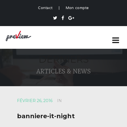
Contact
|
Mon compte
DERNIERS
ARTICLES & NEWS
FÉVRIER 26, 2016
IN
banniere-it-night