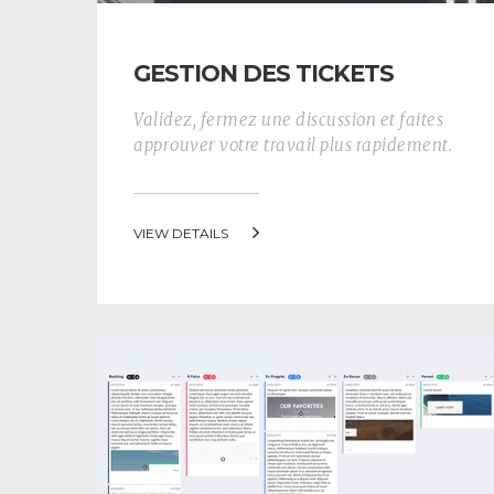
GESTION DES TICKETS
Validez, fermez une discussion et faites
approuver votre travail plus rapidement.
VIEW DETAILS