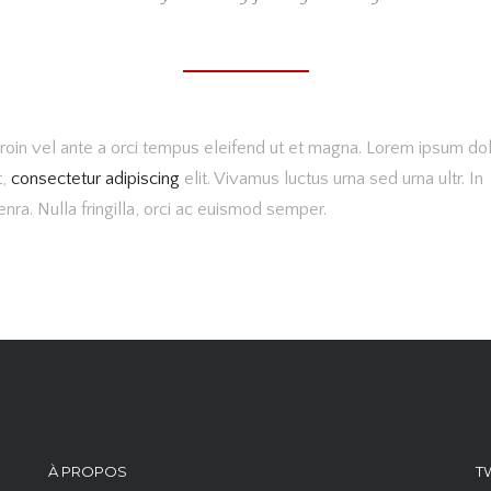
roin vel ante a orci tempus eleifend ut et magna. Lorem ipsum do
t,
consectetur adipiscing
elit. Vivamus luctus urna sed urna ultr. In
nra. Nulla fringilla, orci ac euismod semper.
À PROPOS
T