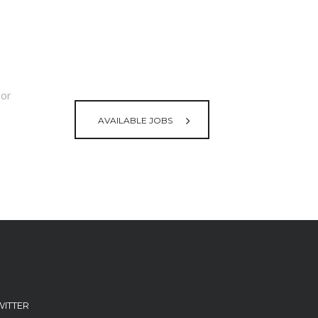
lor
AVAILABLE JOBS
WITTER