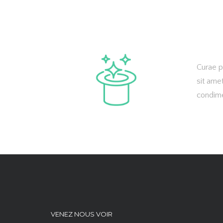
Curae p
sit ame
condime
VENEZ NOUS VOIR