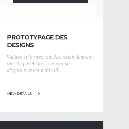
PROTOTYPAGE DES
DESIGNS
Validez et fermez une discussion donnant
ainsi la possibilité à vos équipes
d’approuver votre travail.
VIEW DETAILS