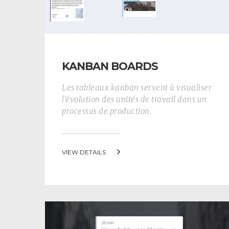
KANBAN BOARDS
Les tableaux kanban servent à visualiser
l’évolution des unités de travail dans un
processus de production.
VIEW DETAILS