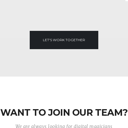
LET'S WORK TOGETHER
WANT TO JOIN OUR TEAM?
We are always looking for digital magicians