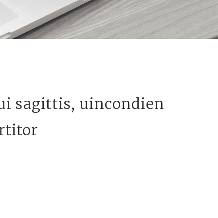
i sagittis, uincondien
rtitor