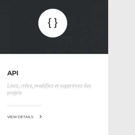
API
Lisez, créez, modifiez et supprimez des
projets
VIEW DETAILS