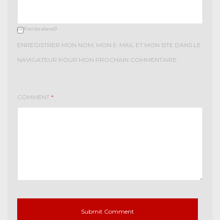
(will not be shared)
ENREGISTRER MON NOM, MON E-MAIL ET MON SITE DANS LE
NAVIGATEUR POUR MON PROCHAIN COMMENTAIRE.
COMMENT
*