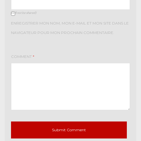
(will not be shared)
ENREGISTRER MON NOM, MON E-MAIL ET MON SITE DANS LE
NAVIGATEUR POUR MON PROCHAIN COMMENTAIRE.
COMMENT
*