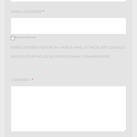
EMAIL ADDRESS
*
(will not be shared)
ENREGISTRER MON NOM, MON E-MAIL ET MON SITE DANS LE
NAVIGATEUR POUR MON PROCHAIN COMMENTAIRE.
COMMENT
*