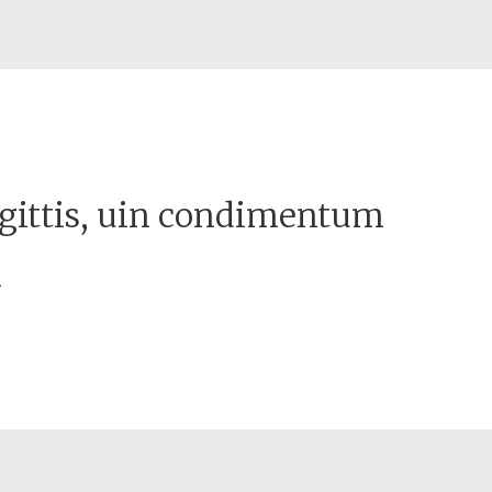
agittis, uin condimentum
m