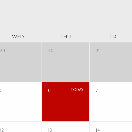
WED
THU
FRI
29
30
31
5
6
TODAY
7
12
13
14