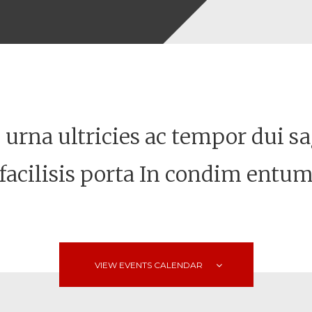
 urna ultricies ac tempor dui s
facilisis porta In condim entu
VIEW EVENTS CALENDAR