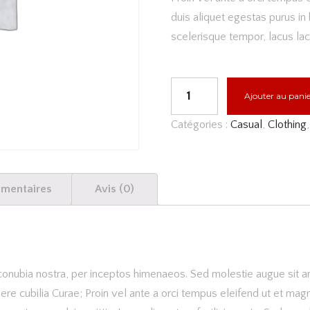
duis aliquet egestas purus in b
scelerisque tempor, lacus lac
QUANTITÉ
Ajouter au panie
DE
Catégories :
Casual
,
Clothing
TEXAS
LONGHORNS
HAT
émentaires
Avis (0)
er conubia nostra, per inceptos himenaeos. Sed molestie augue sit
suere cubilia Curae; Proin vel ante a orci tempus eleifend ut et m