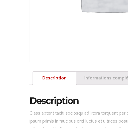
Description
Informations compl
Description
Class aptent taciti sociosqu ad litora torquent p
ipsum primis in faucibus orci luctus et ultrices po