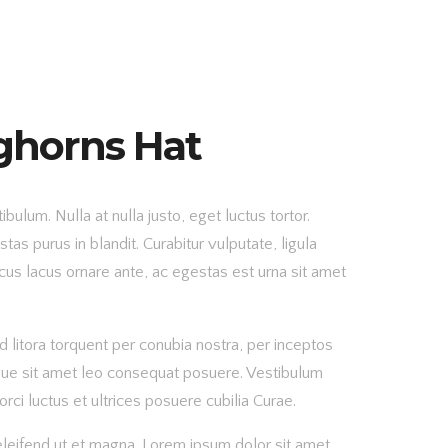
ghorns Hat
bulum. Nulla at nulla justo, eget luctus tortor.
estas purus in blandit. Curabitur vulputate, ligula
acus lacus ornare ante, ac egestas est urna sit amet
d litora torquent per conubia nostra, per inceptos
ue sit amet leo consequat posuere. Vestibulum
orci luctus et ultrices posuere cubilia Curae.
eleifend ut et magna. Lorem ipsum dolor sit amet