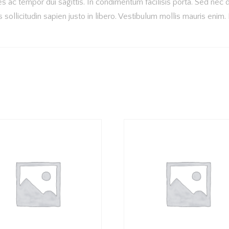
es ac tempor dui sagittis. In condimentum facilisis porta. Sed nec di
sollicitudin sapien justo in libero. Vestibulum mollis mauris enim