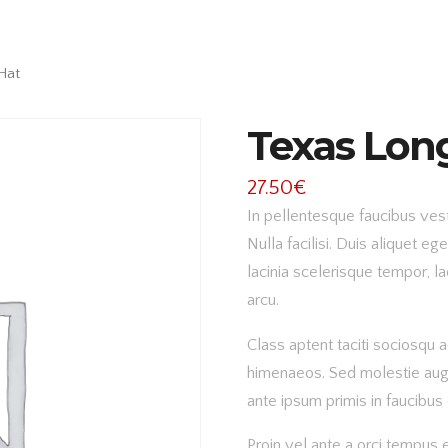
Hat
Texas Lon
27.50
€
In pellentesque faucibus vesti
Nulla facilisi. Duis aliquet eg
lacinia scelerisque tempor, l
arcu.
Class aptent taciti sociosqu a
himenaeos. Sed molestie aug
ante ipsum primis in faucibus 
Proin vel ante a orci tempus 