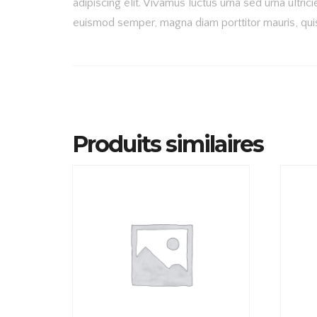
adipiscing elit. Vivamus luctus urna sed urna ultrici
euismod semper, magna diam porttitor mauris, quis 
Produits similaires