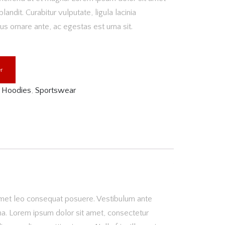
landit. Curabitur vulputate, ligula lacinia
us ornare ante, ac egestas est urna sit.
r
,
Hoodies
,
Sportswear
 amet leo consequat posuere. Vestibulum ante
agna. Lorem ipsum dolor sit amet, consectetur