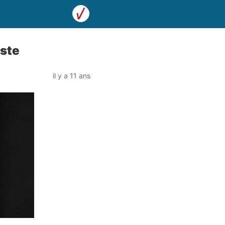
iste
il y a 11 ans