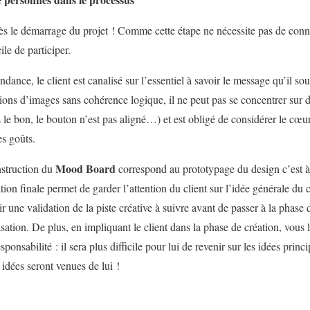
ès le démarrage du projet ! Comme cette étape ne nécessite pas de conn
cile de participer.
dance, le client est canalisé sur l’essentiel à savoir le message qu’il sou
ions d’images sans cohérence logique, il ne peut pas se concentrer sur de
as le bon, le bouton n’est pas aligné…) et est obligé de considérer le cœ
es goûts.
Mood Board
nstruction du
correspond au prototypage du design c’est à 
ion finale permet de garder l’attention du client sur l’idée générale du 
nir une validation de la piste créative à suivre avant de passer à la phase
ation. De plus, en impliquant le client dans la phase de création, vous 
esponsabilité : il sera plus difficile pour lui de revenir sur les idées prin
idées seront venues de lui !