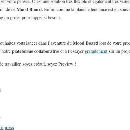
er votre pensée. C’est une solution très flexible et également très visuel
Mood Board
tion de ce
. Enfin, comme la planche tendance est en sous-do
ng du projet pour rappel si besoin.
Mood Board
souhaitez vous lancer dans l’aventure du
lors de votre proc
plateforme collaborative
r notre
et à l’essayer
gratuitement
sur un proje
 travailler, soyez créatif, soyez Preview !
)
N
rdpress