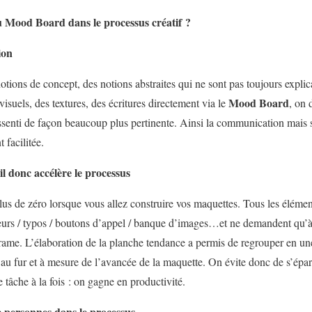
u Mood Board dans le processus créatif ?
ion
notions de concept, des notions abstraites qui ne sont pas toujours expli
Mood Board
visuels, des textures, des écritures directement via le
, on 
ssenti de façon beaucoup plus pertinente. Ainsi la communication mais
 facilitée.
ail donc accélère le processus
lus de zéro lorsque vous allez construire vos maquettes. Tous les élément
urs / typos / boutons d’appel / banque d’images…et ne demandent qu’à 
eframe. L’élaboration de la planche tendance a permis de regrouper en un
au fur et à mesure de l’avancée de la maquette. On évite donc de s’éparp
 tâche à la fois : on gagne en productivité.
e personnes dans le processus