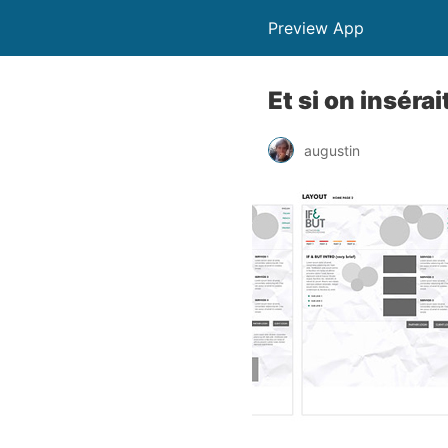
Preview App
Et si on inséra
augustin