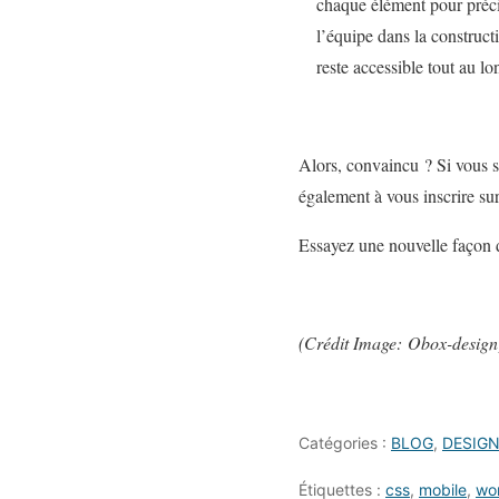
chaque élément pour précis
l’équipe dans la construc
reste accessible tout au lo
Alors, convaincu ? Si vous 
également à vous inscrire su
Essayez une nouvelle façon de
(Crédit Image: Obox-design
Catégories :
BLOG
,
DESIG
Étiquettes :
css
,
mobile
,
wo