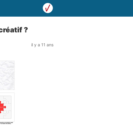
créatif ?
il y a 11 ans