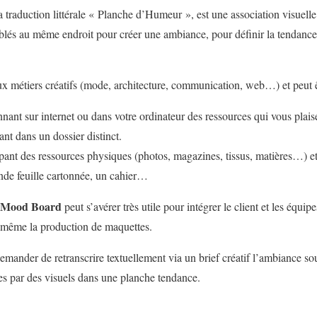
la traduction littérale « Planche d’Humeur », est une association visuelle
lés au même endroit pour créer une ambiance, pour définir la tendance 
eux métiers créatifs (mode, architecture, communication, web…) et peut 
onnant sur internet ou dans votre ordinateur des ressources qui vous plais
ant dans un dossier distinct.
pant des ressources physiques (photos, magazines, tissus, matières…) et 
nde feuille cartonnée, un cahier…
Mood Board
peut s’avérer très utile pour intégrer le client et les équipe
t même la production de maquettes.
demander de retranscrire textuellement via un brief créatif l’ambiance souh
vies par des visuels dans une planche tendance.